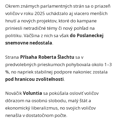
Okrem známych parlamentných strán sa o priazeň
voličov v roku 2025 uchádzalo aj viacero menších
hnutí a nových projektov, ktoré do kampane
priniesli netradičné témy či nový pohľad na
politiku. Väčšina z nich sa však
do Poslaneckej
snemovne nedostala
.
Strana
Přísaha Roberta Šlachtu
sa v
predvolebných prieskumoch pohybovala okolo 1–3
%, no napriek stabilnej podpore nakoniec zostala
pod hranicou zvoliteľnosti
.
Nováčik
Voluntia
sa pokúšala osloviť voličov
dôrazom na osobnú slobodu, malý štát a
ekonomický liberalizmus, no svojich voličov
nenašla v dostatočnom počte.