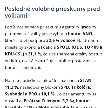
Posledné volebné prieskumy pred
voľbami
Podľa posledného prieskumu agentúry
Ipsos
by
parlamentné voľby jasne vyhralo
hnutie ANO
,
ktoré si drží podporu
32,6 % voličov
. Na druhom
mieste by skončila koalícia
SPOLU (ODS, TOP 09 a
KDU-ČSL)
s
21,1 %
, čo síce znamená citeľný odstup
od lídra, no stále zaručuje stabilné postavenie v
budúcej snemovni.
Na tretej priečke sa aktuálne nachádza
STAN
s
11,2 %
, nasledovaný blokom
SPD, Trikolóra,
Svobodní a PRO
s
10,1 %
. Do parlamentu by sa
dostali aj
Piráti so Zelenými
(8,7 %),
hnutie
Stačilo!
(7,7 %) a
Motoristé sobě
, ktorí sa držia