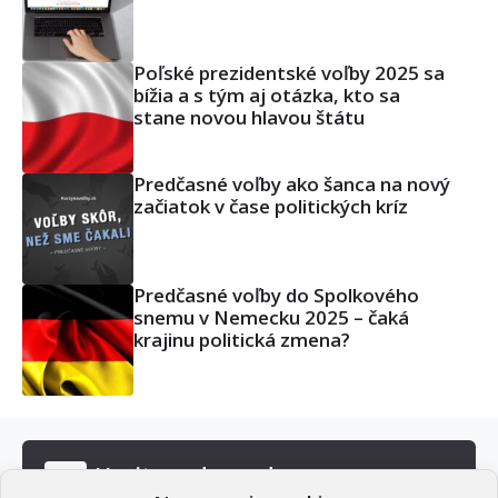
Poľské prezidentské voľby 2025 sa
bížia a s tým aj otázka, kto sa
stane novou hlavou štátu
Predčasné voľby ako šanca na nový
začiatok v čase politických kríz
Predčasné voľby do Spolkového
snemu v Nemecku 2025 – čaká
krajinu politická zmena?
Hrajte zodpovedne
18+