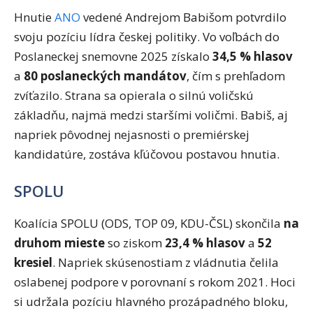
Hnutie
ANO
vedené Andrejom Babišom potvrdilo
svoju pozíciu lídra českej politiky. Vo voľbách do
Poslaneckej snemovne 2025 získalo
34,5 % hlasov
a
80 poslaneckých mandátov
, čím s prehľadom
zvíťazilo. Strana sa opierala o silnú voličskú
základňu, najmä medzi staršími voličmi. Babiš, aj
napriek pôvodnej nejasnosti o premiérskej
kandidatúre, zostáva kľúčovou postavou hnutia.
SPOLU
Koalícia SPOLU (ODS, TOP 09, KDU-ČSL) skončila
na
druhom mieste
so ziskom
23,4 % hlasov
a
52
kresiel
. Napriek skúsenostiam z vládnutia čelila
oslabenej podpore v porovnaní s rokom 2021. Hoci
si udržala pozíciu hlavného prozápadného bloku,