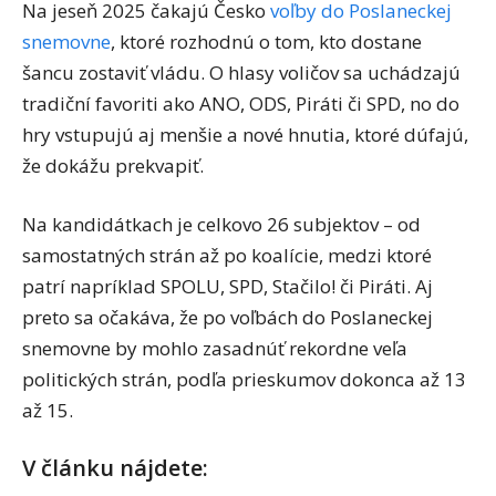
Na jeseň 2025 čakajú Česko
voľby do Poslaneckej
snemovne
, ktoré rozhodnú o tom, kto dostane
šancu zostaviť vládu. O hlasy voličov sa uchádzajú
tradiční favoriti ako ANO, ODS, Piráti či SPD, no do
hry vstupujú aj menšie a nové hnutia, ktoré dúfajú,
že dokážu prekvapiť.
Na kandidátkach je celkovo 26 subjektov – od
samostatných strán až po koalície, medzi ktoré
patrí napríklad SPOLU, SPD, Stačilo! či Piráti. Aj
preto sa očakáva, že po voľbách do Poslaneckej
snemovne by mohlo zasadnúť rekordne veľa
politických strán, podľa prieskumov dokonca až 13
až 15.
V článku nájdete: