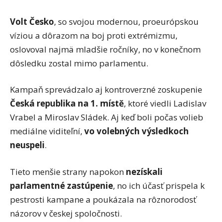
Volt Česko
, so svojou modernou, proeurópskou
víziou a dôrazom na boj proti extrémizmu,
oslovoval najmä mladšie ročníky, no v konečnom
dôsledku zostal mimo parlamentu.
Kampaň sprevádzalo aj kontroverzné zoskupenie
Česká republika na 1. místě
, ktoré viedli Ladislav
Vrabel a Miroslav Sládek. Aj keď boli počas volieb
mediálne viditeľní,
vo volebných výsledkoch
neuspeli
.
Tieto menšie strany napokon
nezískali
parlamentné zastúpenie
, no ich účasť prispela k
pestrosti kampane a poukázala na rôznorodosť
názorov v českej spoločnosti.