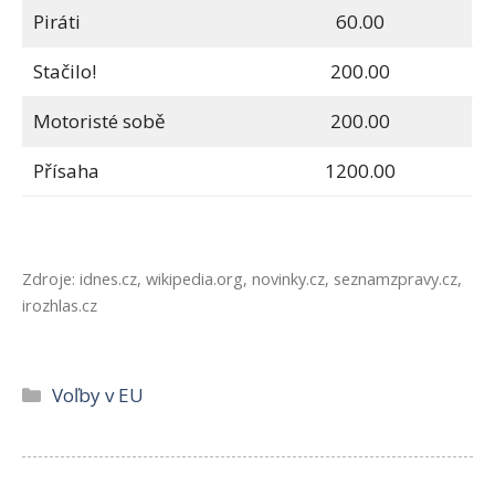
Piráti
60.00
Stačilo!
200.00
Motoristé sobě
200.00
Přísaha
1200.00
Zdroje: idnes.cz, wikipedia.org, novinky.cz, seznamzpravy.cz,
irozhlas.cz
Kategórie
Voľby v EU