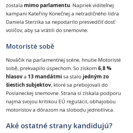
zostala
mimo parlamentu
. Napriek viditeľnej
kampani Kateřiny Konečnej a netradičného lídra
Daniela Sterzika sa nepodarilo presvedčiť dosť
voličov, aby sa vrátili do snemovne.
Motoristé sobě
Nováčik na parlamentnej scéne, hnutie Motoristé
sobě, prekvapilo úspechom. So ziskom
6,8 %
hlasov
a
13 mandátmi
sa stalo
jedným zo
šiestich subjektov
, ktoré sa prebojovali do
Poslaneckej snemovne. Strana si získala podporu
najmä svojou kritikou EÚ regulácií, obhajobou
motoristov a dôrazom na slobodu jednotlivca.
Aké ostatné strany kandidujú?