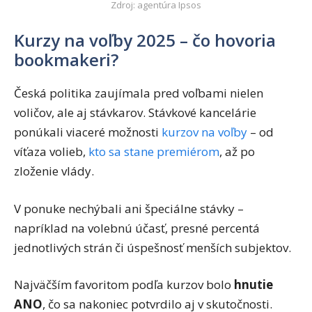
Zdroj: agentúra Ipsos
Kurzy na voľby 2025 – čo hovoria
bookmakeri?
Česká politika zaujímala pred voľbami nielen
voličov, ale aj stávkarov. Stávkové kancelárie
ponúkali viaceré možnosti
kurzov na voľby
– od
víťaza volieb,
kto sa stane premiérom
, až po
zloženie vlády.
V ponuke nechýbali ani špeciálne stávky –
napríklad na volebnú účasť, presné percentá
jednotlivých strán či úspešnosť menších subjektov.
Najväčším favoritom podľa kurzov bolo
hnutie
ANO
, čo sa nakoniec potvrdilo aj v skutočnosti.