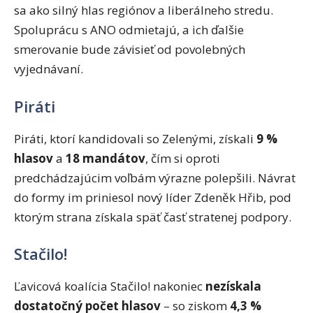
sa ako silný hlas regiónov a liberálneho stredu.
Spoluprácu s ANO odmietajú, a ich ďalšie
smerovanie bude závisieť od povolebných
vyjednávaní.
Piráti
Piráti, ktorí kandidovali so Zelenými, získali
9 %
hlasov
a
18 mandátov
, čím si oproti
predchádzajúcim voľbám výrazne polepšili. Návrat
do formy im priniesol nový líder Zdeněk Hřib, pod
ktorým strana získala späť časť stratenej podpory.
Stačilo!
Ľavicová koalícia Stačilo! nakoniec
nezískala
dostatočný počet hlasov
– so ziskom
4,3 %