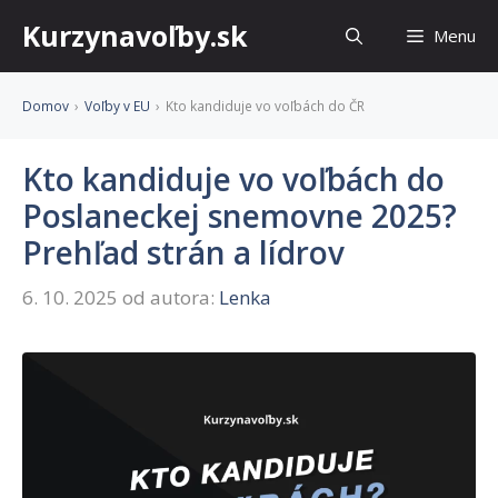
Preskočiť
Kurzynavoľby.sk
Menu
na
obsah
Domov
›
Voľby v EU
›
Kto kandiduje vo voľbách do ČR
Kto kandiduje vo voľbách do
Poslaneckej snemovne 2025?
Prehľad strán a lídrov
6. 10. 2025
od autora:
Lenka