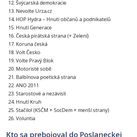
Švýcarská demokracie
Nevolte Urza.cz
HOP Hydra – Hnutí občanů a podnikatelů
Hnutí Generace
Česká pirátská strana (+ Zelení)
Koruna česká
Volt Česko
Volte Pravý Blok
Motoristé sobě
Balbínova poetická strana
ANO 2011
Starostové a nezávislí
Hnutí Kruh
Stačilo! (KSČM + SocDem + menší strany)
Voluntia
Kto sa prebojoval do Poslaneckej