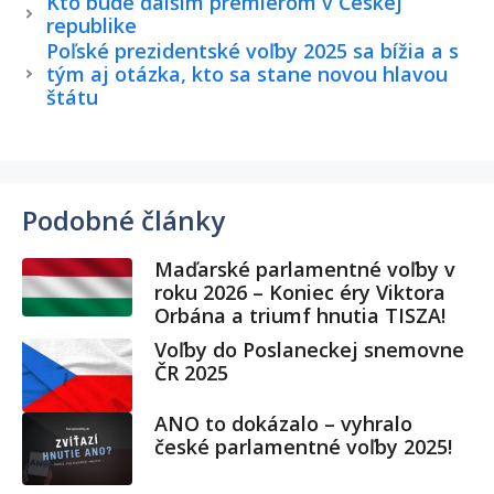
Kto bude ďalším premiérom v Českej
republike
Poľské prezidentské voľby 2025 sa bížia a s
tým aj otázka, kto sa stane novou hlavou
štátu
Podobné články
Maďarské parlamentné voľby v
roku 2026 – Koniec éry Viktora
Orbána a triumf hnutia TISZA!
Voľby do Poslaneckej snemovne
ČR 2025
ANO to dokázalo – vyhralo
české parlamentné voľby 2025!