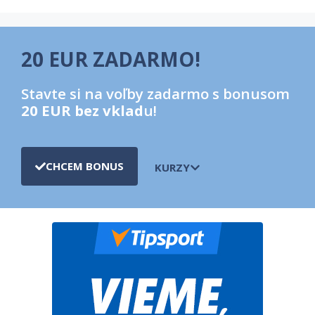
20 EUR ZADARMO!
Stavte si na voľby zadarmo s bonusom
20 EUR bez vklad
u!
CHCEM BONUS
KURZY