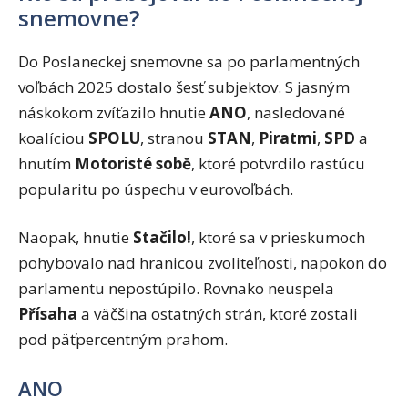
snemovne?
Do Poslaneckej snemovne sa po parlamentných
voľbách 2025 dostalo šesť subjektov. S jasným
náskokom zvíťazilo hnutie
ANO
, nasledované
koalíciou
SPOLU
, stranou
STAN
,
Piratmi
,
SPD
a
hnutím
Motoristé sobě
, ktoré potvrdilo rastúcu
popularitu po úspechu v eurovoľbách.
Naopak, hnutie
Stačilo!
, ktoré sa v prieskumoch
pohybovalo nad hranicou zvoliteľnosti, napokon do
parlamentu nepostúpilo. Rovnako neuspela
Přísaha
a väčšina ostatných strán, ktoré zostali
pod päťpercentným prahom.
ANO