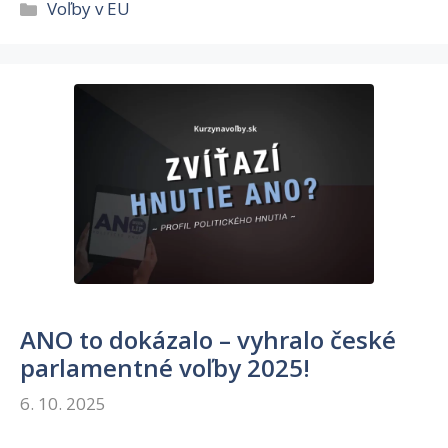
Kategórie
Voľby v EU
ANO to dokázalo – vyhralo české
parlamentné voľby 2025!
6. 10. 2025