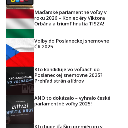
Maďarské parlamentné voľby v
roku 2026 – Koniec éry Viktora
Orbána a triumf hnutia TISZA!
Voľby do Poslaneckej snemovne
ČR 2025
Kto kandiduje vo voľbách do
Poslaneckej snemovne 2025?
Prehľad strán a lídrov
ANO to dokázalo – vyhralo české
parlamentné voľby 2025!
Kto bude ďalším premiérom v