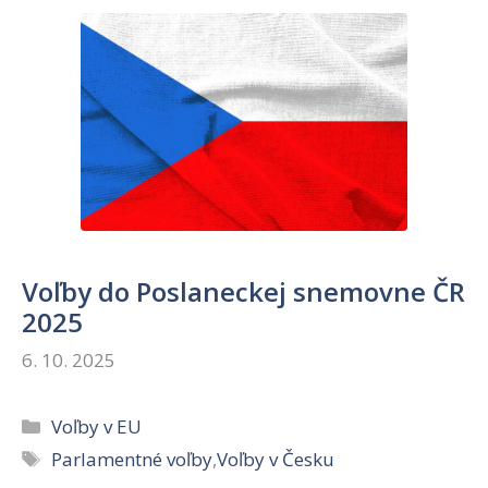
Voľby do Poslaneckej snemovne ČR
2025
6. 10. 2025
Kategórie
Voľby v EU
Značky
Parlamentné voľby
,
Voľby v Česku