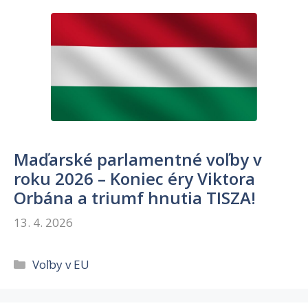
Maďarské parlamentné voľby v
roku 2026 – Koniec éry Viktora
Orbána a triumf hnutia TISZA!
13. 4. 2026
Kategórie
Voľby v EU