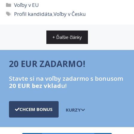
Kategórie
Voľby v EU
Značky
Profil kandidáta
,
Voľby v Česku
+ Ďalšie články
20 EUR ZADARMO!
Stavte si na voľby zadarmo s bonusom
20 EUR bez vklad
u!
CHCEM BONUS
KURZY