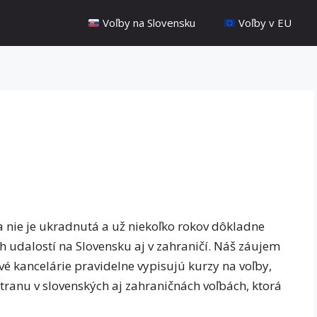
Voľby na Slovensku
Voľby v EU
a nie je ukradnutá a už niekoľko rokov dôkladne
h udalostí na Slovensku aj v zahraničí. Náš záujem
ové kancelárie pravidelne vypisujú kurzy na voľby,
stranu v slovenských aj zahraničnách voľbách, ktorá