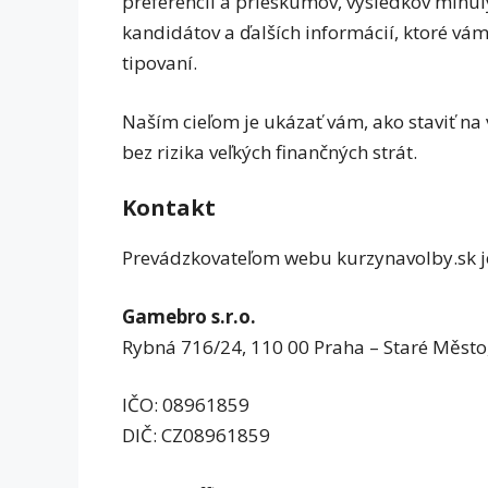
preferencií a prieskumov, výsledkov minulý
kandidátov a ďalších informácií, ktoré v
tipovaní.
Naším cieľom je ukázať vám, ako staviť na
bez rizika veľkých finančných strát.
Kontakt
Prevádzkovateľom webu kurzynavolby.sk j
Gamebro s.r.o.
Rybná 716/24, 110 00 Praha – Staré Město
IČO: 08961859
DIČ: CZ08961859