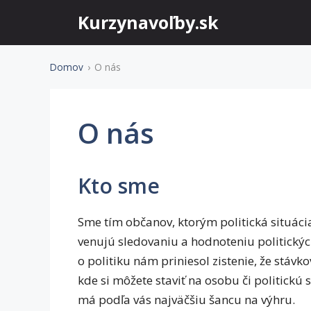
Preskočiť
Kurzynavoľby.sk
na
obsah
Domov
›
O nás
O nás
Kto sme
Sme tím občanov, ktorým politická situáci
venujú sledovaniu a hodnoteniu politickýc
o politiku nám priniesol zistenie, že stávk
kde si môžete staviť na osobu či politickú 
má podľa vás najväčšiu šancu na výhru.