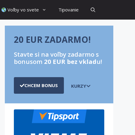
Voľby vo svete
Tipovanie
20 EUR ZADARMO!
Stavte si na voľby zadarmo s
bonusom
20 EUR bez vklad
u!
CHCEM BONUS
KURZY