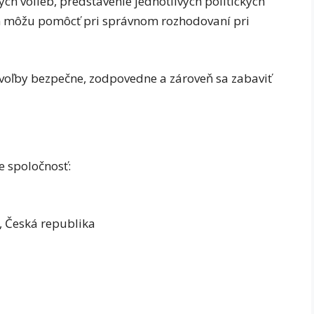
ch volieb, predstavenie jednotlivých politických
ám môžu pomôcť pri správnom rozhodovaní pri
 voľby bezpečne, zodpovedne a zároveň sa zabaviť
e spoločnosť:
, Česká republika