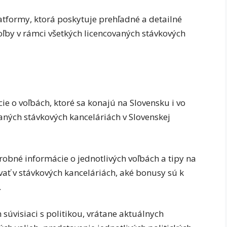
atformy, ktorá poskytuje prehľadné a detailné
ľby v rámci všetkých licencovaných stávkových
e o voľbách, ktoré sa konajú na Slovensku i vo
ovaných stávkových kanceláriách v Slovenskej
obné informácie o jednotlivých voľbách a tipy na
ovať v stávkových kanceláriách, aké bonusy sú k
.
súvisiaci s politikou, vrátane aktuálnych