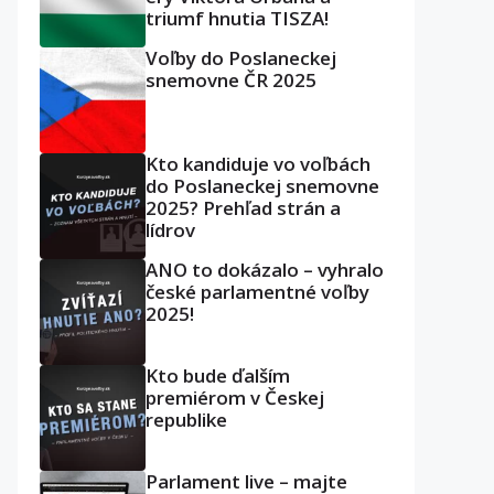
triumf hnutia TISZA!
Voľby do Poslaneckej
snemovne ČR 2025
Kto kandiduje vo voľbách
do Poslaneckej snemovne
2025? Prehľad strán a
lídrov
ANO to dokázalo – vyhralo
české parlamentné voľby
2025!
Kto bude ďalším
premiérom v Českej
republike
Parlament live – majte