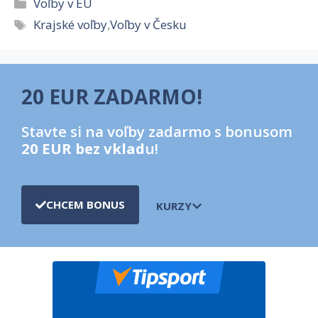
Kategórie
Voľby v EU
Značky
Krajské voľby
,
Voľby v Česku
20 EUR ZADARMO!
Stavte si na voľby zadarmo s bonusom
20 EUR bez vklad
u!
CHCEM BONUS
KURZY