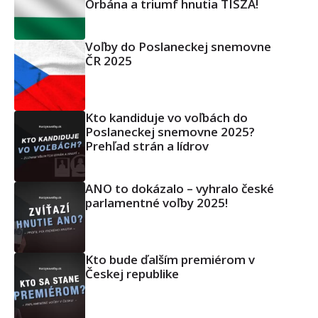
Orbána a triumf hnutia TISZA!
Voľby do Poslaneckej snemovne
ČR 2025
Kto kandiduje vo voľbách do
Poslaneckej snemovne 2025?
Prehľad strán a lídrov
ANO to dokázalo – vyhralo české
parlamentné voľby 2025!
Kto bude ďalším premiérom v
Českej republike