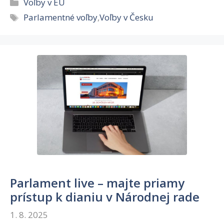
Kategórie
Voľby v EU
Značky
Parlamentné voľby
,
Voľby v Česku
Parlament live – majte priamy
prístup k dianiu v Národnej rade
1. 8. 2025