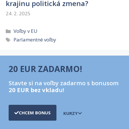
krajinu politická zmena?
24. 2. 2025
Kategórie
Voľby v EU
Značky
Parlamentné voľby
20 EUR ZADARMO!
Stavte si na voľby zadarmo s bonusom
20 EUR bez vklad
u!
CHCEM BONUS
KURZY